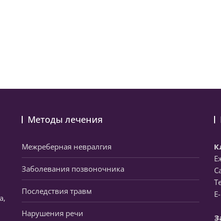
Методы лечения
Межреберная невралгия
К
Е
Заболевания позвоночника
С
Т
Последствия травм
E
а,
Нарушения речи
З