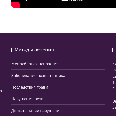
Методы лечения
Межреберная невралгия
К
Е
Заболевания позвоночника
С
Т
Последствия травм
E
а,
Нарушения речи
З
З
Двигательные нарушения