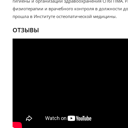
гигиены и организации здравоохранения СПбГПМА. Р
физиотерапии и врачебного контроля в должности до
прошла в Институте остеопатической медицины.
ОТЗЫВЫ